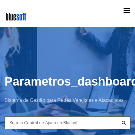
Skip
Togg
to
navi
main
content
Parametros_dashboard
Sistema de Gestão para Redes Varejistas e Atacadistas
Search
for: