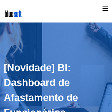
Skip
Togg
to
navi
main
content
[Novidade] BI:
Dashboard de
Afastamento de