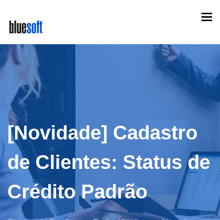
Skip
Togg
to
navi
main
content
[Novidade] Cadastro
de Clientes: Status de
Crédito Padrão