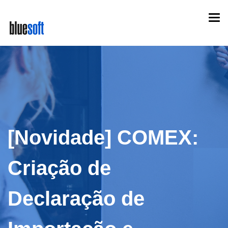
Skip
Togg
to
navi
main
content
[Novidade] COMEX:
Criação de
Declaração de