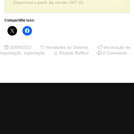
Disponível a partir da versão r307.01
Compartilhe isso:
20/09/2022
Novidades do Sistema
declaração de
importação
,
importação
Ricardo Raffoul
0 Comments
© 2026 Central de Ajuda da Bluesoft