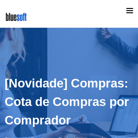
Skip
Togg
to
navi
main
content
[Novidade] Compras:
Cota de Compras por
Comprador