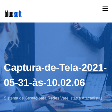
Skip
Togg
to
navi
main
content
Captura-de-Tela-2021-
05-31-às-10.02.06
Sistema de Gestão para Redes Varejistas e Atacadistas