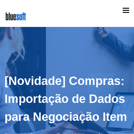
Skip
Togg
to
navi
main
content
[Novidade] Compras:
Importação de Dados
para Negociação Item