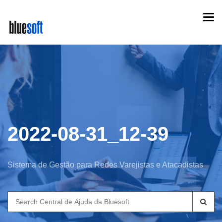
Skip
Togg
to
navi
main
content
2022-08-31_12-39
Sistema de Gestão para Redes Varejistas e Atacadistas
Search
for: