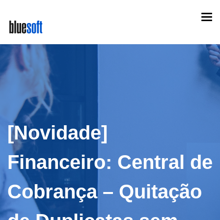
Skip
Togg
to
navi
main
content
[Novidade]
Financeiro: Central de
Cobrança – Quitação