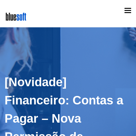
Skip
Togg
to
navi
main
content
[Novidade]
Financeiro: Contas a
Pagar – Nova