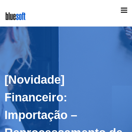
Skip
Togg
to
navi
main
content
[Novidade]
Financeiro:
Importação –