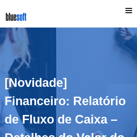
Skip
Togg
to
navi
main
content
[Novidade]
Financeiro: Relatório
de Fluxo de Caixa –