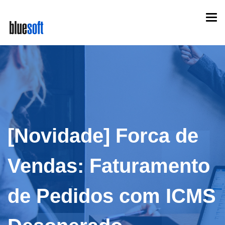
Skip
Togg
to
navi
main
content
[Novidade] Forca de
Vendas: Faturamento
de Pedidos com ICMS