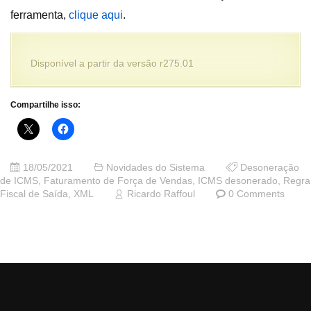
ferramenta,
clique aqui
.
Disponível a partir da versão r275.01
Compartilhe isso:
18/05/2021
Novidades do Sistema
Desoneração
de ICMS
,
Faturamento de Força de Vendas
,
ICMS desonerado
,
Regra
Fiscal de Saída
,
XML
Ricardo Raffoul
0 Comments