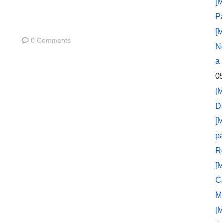
[
P
[
0 Comments
N
a
0
[
D
[
p
R
[
C
M
[