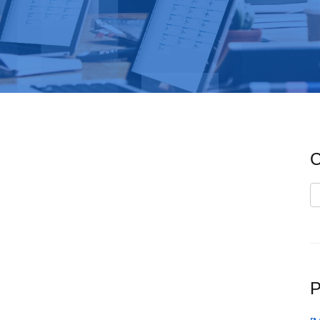
C
C
P