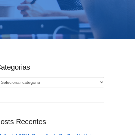
ategorias
ategorias
osts Recentes