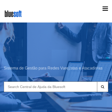
Skip
Togg
to
navi
main
content
Sistema de Gestão para Redes Varejistas e Atacadistas
Search
for: