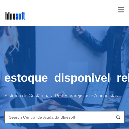
Skip
Togg
to
navi
main
content
estoque_disponivel_re
Sistema de Gestão para Redes Varejistas e Atacadistas
Search
for: