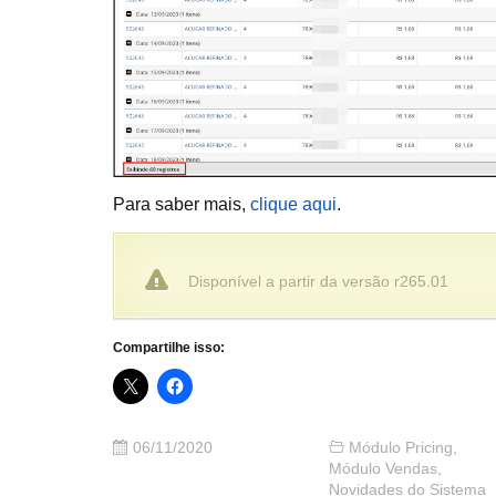
Para saber mais,
clique aqui
.
Disponível a partir da versão r265.01
Compartilhe isso:
06/11/2020
Módulo Pricing
,
Módulo Vendas
,
Novidades do Sistema