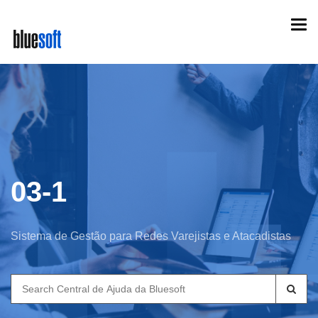
Skip
Togg
to
navi
main
content
03-1
Sistema de Gestão para Redes Varejistas e Atacadistas
Search
for: