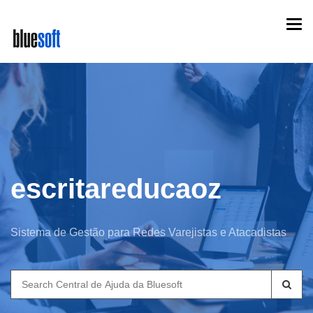
Skip
Togg
to
navi
main
content
escritareducaoz
Sistema de Gestão para Redes Varejistas e Atacadistas
Search
for: