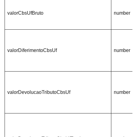
valorCbsUfBruto
number
valorDiferimentoCbsUf
number
valorDevolucaoTributoCbsUf
number