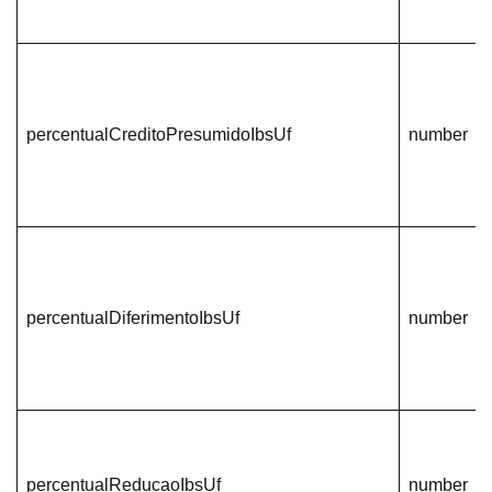
percentualCreditoPresumidoIbsUf
number
percentualDiferimentoIbsUf
number
percentualReducaoIbsUf
number