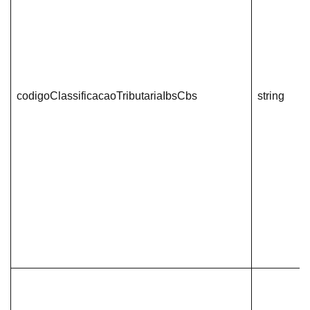
codigoClassificacaoTributariaIbsCbs
string