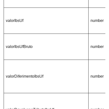
valorIbsUf
number
valorIbsUfBruto
number
valorDiferimentoIbsUf
number