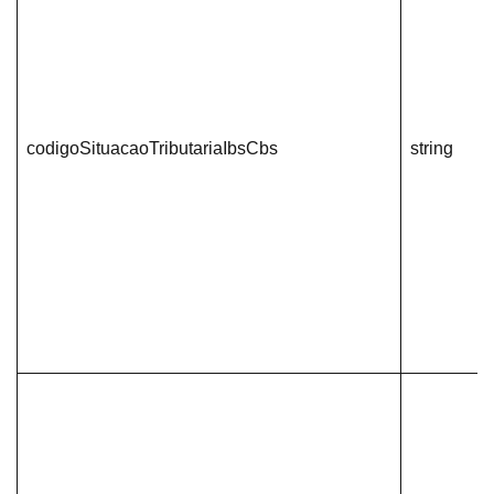
codigoSituacaoTributariaIbsCbs
string