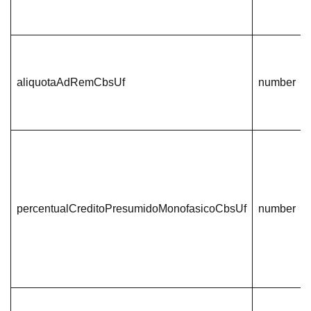
aliquotaAdRemCbsUf
number
percentualCreditoPresumidoMonofasicoCbsUf
number