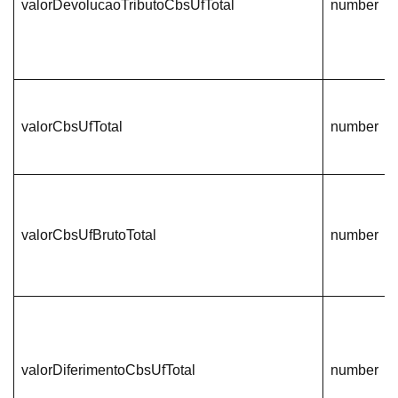
valorDevolucaoTributoCbsUfTotal
number
valorCbsUfTotal
number
valorCbsUfBrutoTotal
number
valorDiferimentoCbsUfTotal
number