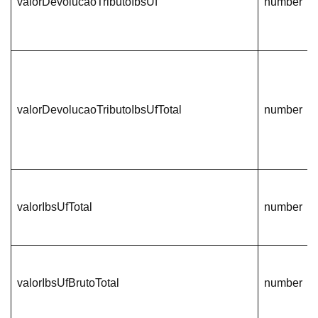
valorDevolucaoTributoIbsUf
number
valorDevolucaoTributoIbsUfTotal
number
valorIbsUfTotal
number
valorIbsUfBrutoTotal
number