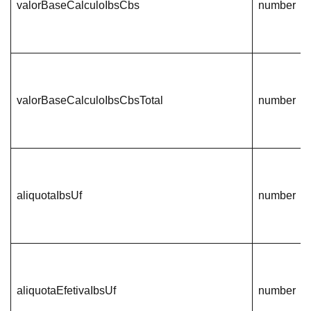
valorBaseCalculoIbsCbs
number
valorBaseCalculoIbsCbsTotal
number
aliquotaIbsUf
number
aliquotaEfetivaIbsUf
number