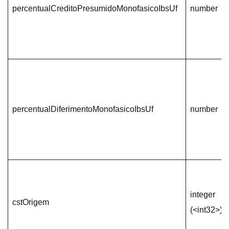
percentualCreditoPresumidoMonofasicoIbsUf
number
percentualDiferimentoMonofasicoIbsUf
number
integer
cstOrigem
(<int32>)