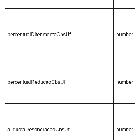
percentualDiferimentoCbsUf
number
percentualReducaoCbsUf
number
aliquotaDesoneracaoCbsUf
number