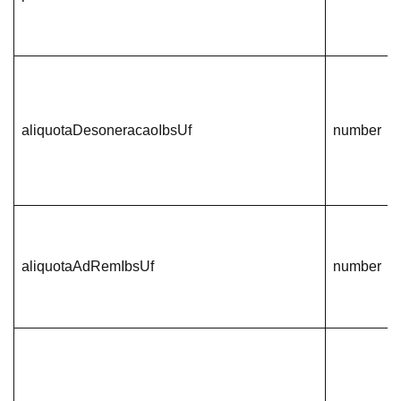
aliquotaDesoneracaoIbsUf
number
aliquotaAdRemIbsUf
number