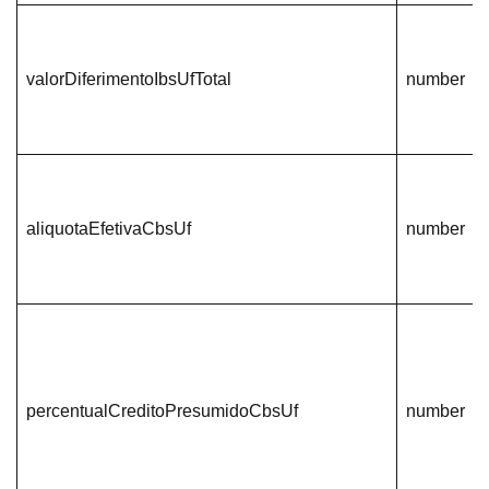
valorDiferimentoIbsUfTotal
number
aliquotaEfetivaCbsUf
number
percentualCreditoPresumidoCbsUf
number