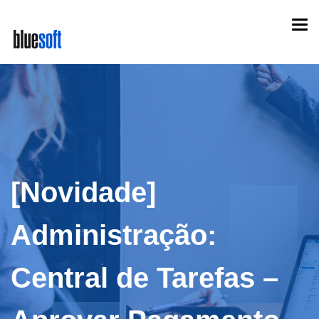
Skip
Togg
to
navi
main
content
[Novidade]
Administração:
Central de Tarefas –