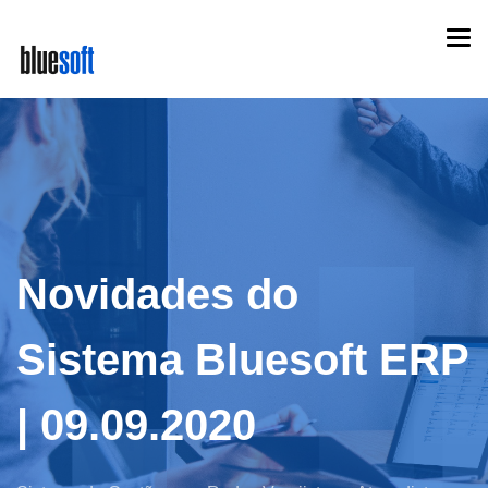
Skip
Togg
to
navi
main
content
Novidades do
Sistema Bluesoft ERP
| 09.09.2020