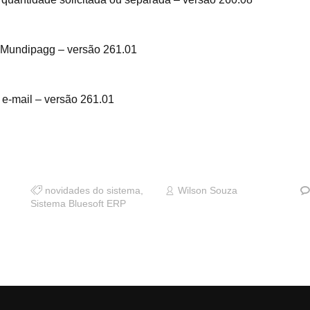
 Mundipagg – versão 261.01
e-mail – versão 261.01
novidades do sistema
,
Wilson Souza
Sistema Bluesoft ERP