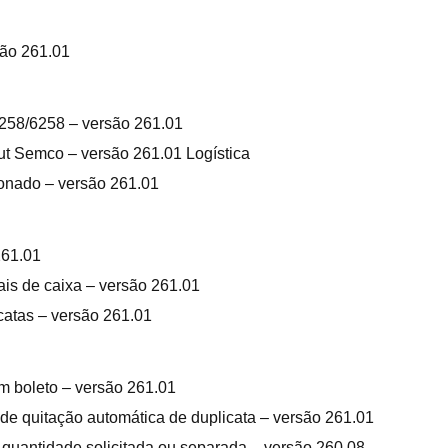
são 261.01
58/6258 – versão 261.01
out Semco – versão 261.01 Logística
ionado – versão 261.01
261.01
ais de caixa – versão 261.01
catas – versão 261.01
m boleto – versão 261.01
de quitação automática de duplicata – versão 261.01
 quantidade solicitada ou separada – versão 260.08