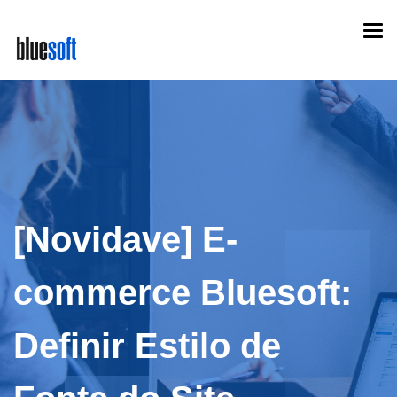
Skip
Togg
to
navi
main
content
[Novidave] E-
commerce Bluesoft:
Definir Estilo de