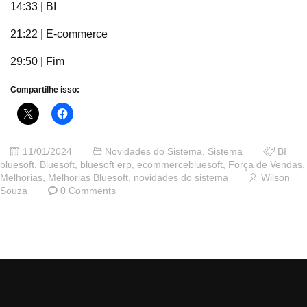
14:33 | BI
21:22 | E-commerce
29:50 | Fim
Compartilhe isso:
11/01/2024
Novidades do Sistema
,
Sistema
BI
bluesoft
,
Bluesoft
,
bluesoft erp
,
ecommercebluesoft
,
Força de Vendas
,
Melhorias
,
Melhorias Bluesoft
,
novidades do sistema
Wilson
Souza
0 Comments