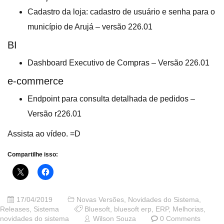
Cadastro da loja: cadastro de usuário e senha para o
município de Arujá – versão 226.01
BI
Dashboard Executivo de Compras – Versão 226.01
e-commerce
Endpoint para consulta detalhada de pedidos –
Versão r226.01
Assista ao vídeo. =D
Compartilhe isso:
17/04/2019
Novas Versões
,
Novidades do Sistema
,
Releases
,
Sistema
Bluesoft
,
bluesoft erp
,
ERP
,
Melhorias
,
novidades do sistema
Wilson Souza
0 Comments