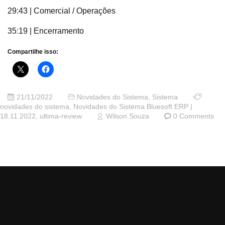
29:43 | Comercial / Operações
35
:
19 | Encerramento
Compartilhe isso:
21/11/2022
Novidades do Sistema
,
Sistema
novidades do sistema
,
Novidades do Sistema Bluesoft ERP |
18.11.2022
,
ultima-review
Wilson Souza
0 Comments