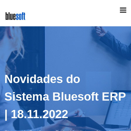
Skip
Togg
to
navi
main
content
Novidades do
Sistema Bluesoft ERP
| 18.11.2022