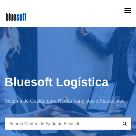
Skip
Togg
to
navi
main
content
Bluesoft Logística
Sistema de Gestão para Redes Varejistas e Atacadistas
Search
for: