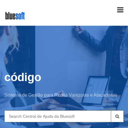
Skip
Togg
to
navi
main
content
código
Sistema de Gestão para Redes Varejistas e Atacadistas
Search
for: