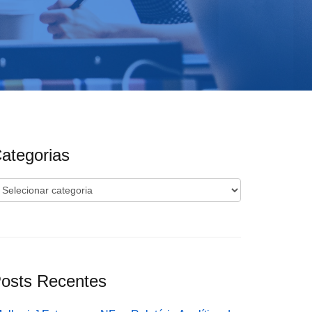
ategorias
ategorias
osts Recentes