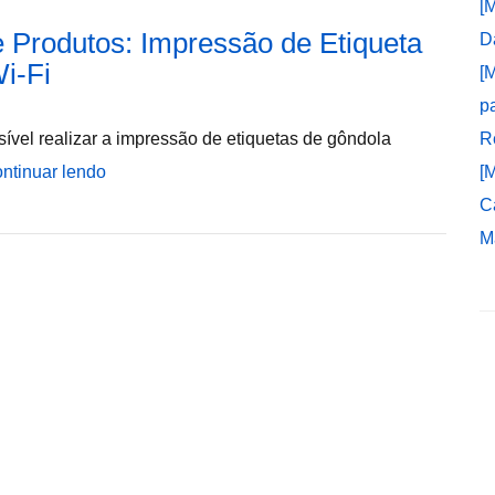
[
 Produtos: Impressão de Etiqueta
D
i-Fi
[
p
sível realizar a impressão de etiquetas de gôndola
R
ntinuar lendo
[
C
M