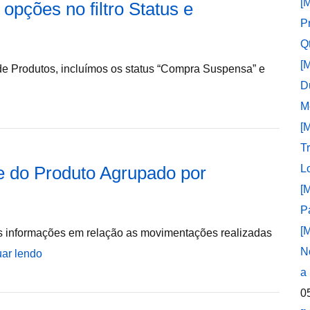
[
opções no filtro Status e
P
Q
[
e Produtos, incluímos os status “Compra Suspensa” e
D
M
[
T
e do Produto Agrupado por
L
[
P
[
as informações em relação as movimentações realizadas
N
uar lendo
a
0