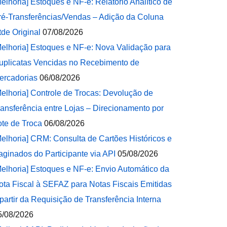
Melhoria] Estoques e NF-e: Relatório Analítico de
ré-Transferências/Vendas – Adição da Coluna
tde Original
07/08/2026
Melhoria] Estoques e NF-e: Nova Validação para
uplicatas Vencidas no Recebimento de
ercadorias
06/08/2026
Melhoria] Controle de Trocas: Devolução de
ransferência entre Lojas – Direcionamento por
ote de Troca
06/08/2026
Melhoria] CRM: Consulta de Cartões Históricos e
aginados do Participante via API
05/08/2026
Melhoria] Estoques e NF-e: Envio Automático da
ota Fiscal à SEFAZ para Notas Fiscais Emitidas
 partir da Requisição de Transferência Interna
5/08/2026