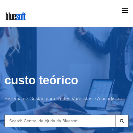
Skip
Togg
to
navi
main
content
custo teórico
Sistema de Gestão para Redes Varejistas e Atacadistas
Search
for: