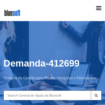
Skip
Togg
to
navi
main
content
Demanda-412699
Sistema de Gestão para Redes Varejistas e Atacadistas
Search
for: