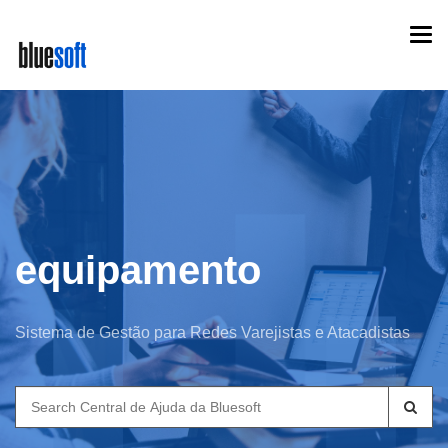
Skip
Togg
to
navi
main
content
equipamento
Sistema de Gestão para Redes Varejistas e Atacadistas
Search
for: