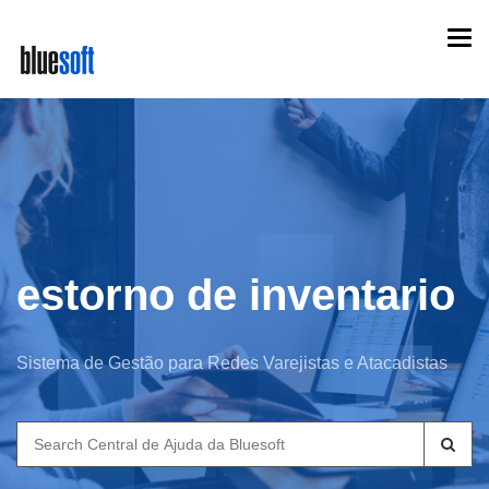
Skip
Togg
to
navi
main
content
estorno de inventario
Sistema de Gestão para Redes Varejistas e Atacadistas
Search
for: