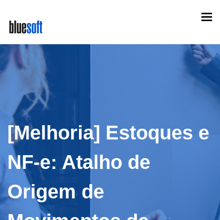
Skip
Togg
to
navi
main
content
[Melhoria] Estoques e
NF-e: Atalho de
Origem de