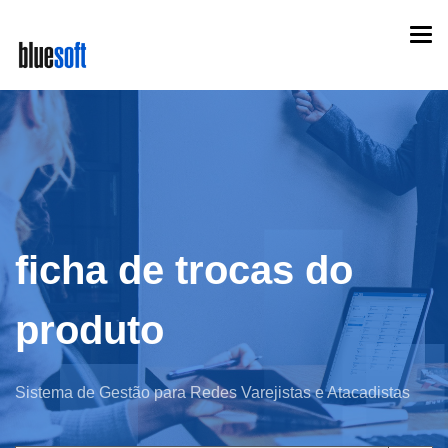
Skip
Togg
to
navi
main
content
ficha de trocas do
produto
Sistema de Gestão para Redes Varejistas e Atacadistas