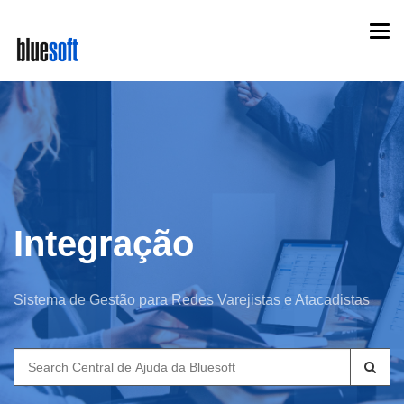
Skip
Togg
to
navi
main
content
Integração
Sistema de Gestão para Redes Varejistas e Atacadistas
Search
for: