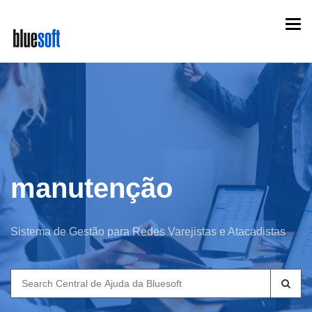
Skip
Togg
to
navi
main
content
manutenção
Sistema de Gestão para Redes Varejistas e Atacadistas
Search
for: