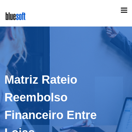
Skip
Togg
to
navi
main
content
Matriz Rateio
Reembolso
Financeiro Entre