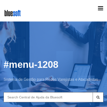
Skip
Togg
to
navi
main
content
#menu-1208
Sistema de Gestão para Redes Varejistas e Atacadistas
Search
for: