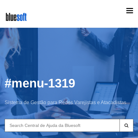
Skip
Togg
to
navi
main
content
#menu-1319
Sistema de Gestão para Redes Varejistas e Atacadistas
Search
for: