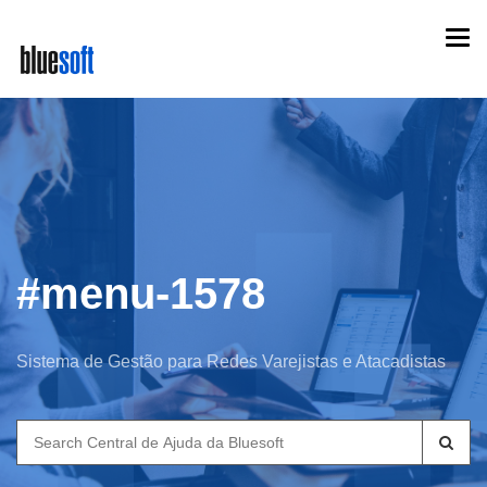
Skip
Togg
to
navi
main
content
#menu-1578
Sistema de Gestão para Redes Varejistas e Atacadistas
Search
for: