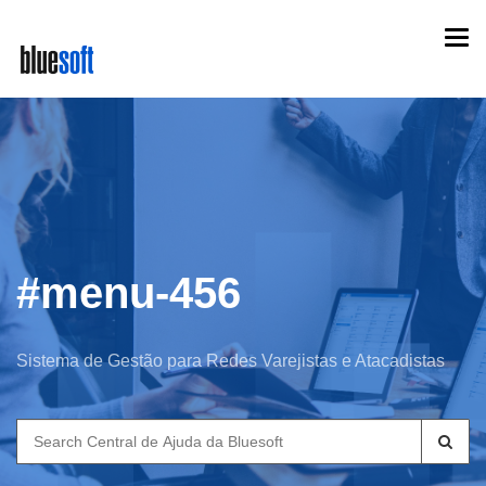
Skip
Togg
to
navi
main
content
#menu-456
Sistema de Gestão para Redes Varejistas e Atacadistas
Search
for: