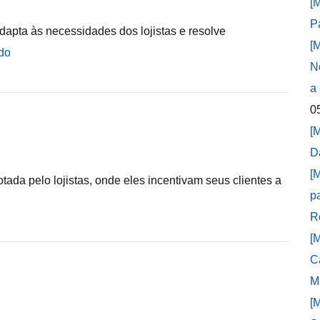
[
P
apta às necessidades dos lojistas e resolve
[
do
N
a
0
[
D
[
tada pelo lojistas, onde eles incentivam seus clientes a
p
R
[
C
M
[