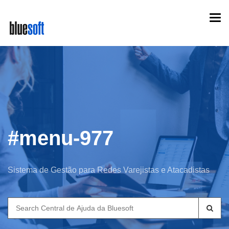
Skip
Togg
to
navi
main
content
#menu-977
Sistema de Gestão para Redes Varejistas e Atacadistas
Search
for: