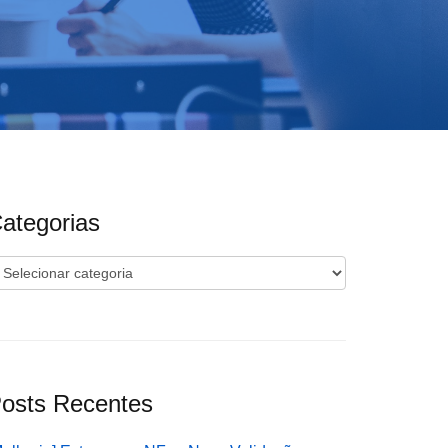
ategorias
ategorias
osts Recentes