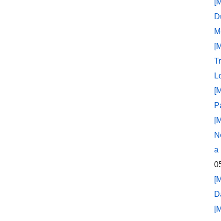
[
D
M
[
T
L
[
P
[
N
a
0
[
D
[