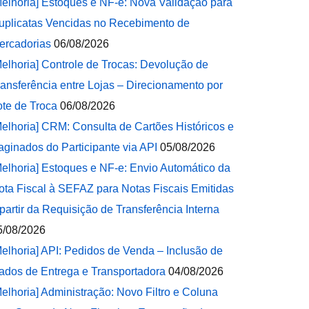
Melhoria] Estoques e NF-e: Nova Validação para
uplicatas Vencidas no Recebimento de
ercadorias
06/08/2026
Melhoria] Controle de Trocas: Devolução de
ransferência entre Lojas – Direcionamento por
ote de Troca
06/08/2026
Melhoria] CRM: Consulta de Cartões Históricos e
aginados do Participante via API
05/08/2026
Melhoria] Estoques e NF-e: Envio Automático da
ota Fiscal à SEFAZ para Notas Fiscais Emitidas
 partir da Requisição de Transferência Interna
5/08/2026
Melhoria] API: Pedidos de Venda – Inclusão de
ados de Entrega e Transportadora
04/08/2026
Melhoria] Administração: Novo Filtro e Coluna