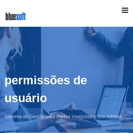
Skip
Togg
to
navi
main
content
permissões de
usuário
Sistema de Gestão para Redes Varejistas e Atacadistas