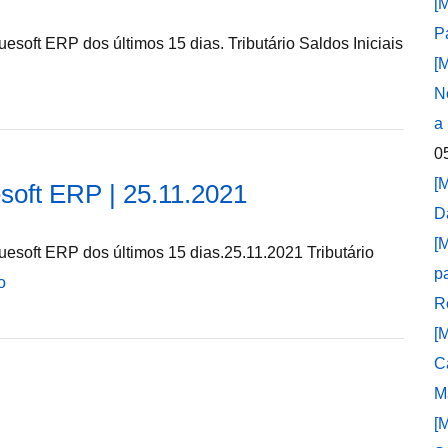
[
P
soft ERP dos últimos 15 dias. Tributário Saldos Iniciais
[
N
a
0
[
soft ERP | 25.11.2021
D
[
esoft ERP dos últimos 15 dias.25.11.2021 Tributário
p
o
R
[
C
M
[