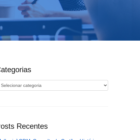
ategorias
ategorias
osts Recentes