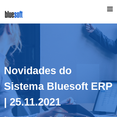
Skip
Togg
to
navi
main
content
Novidades do
Sistema Bluesoft ERP
| 25.11.2021