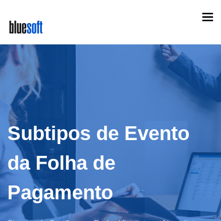
Skip
Togg
to
navi
main
content
Subtipos de Evento
da Folha de
Pagamento